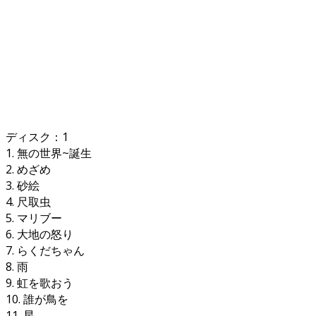
ディスク：1
1. 無の世界~誕生
2. めざめ
3. 砂絵
4. 尺取虫
5. マリブー
6. 大地の怒り
7. らくだちゃん
8. 雨
9. 虹を歌おう
10. 誰が鳥を
11. 星