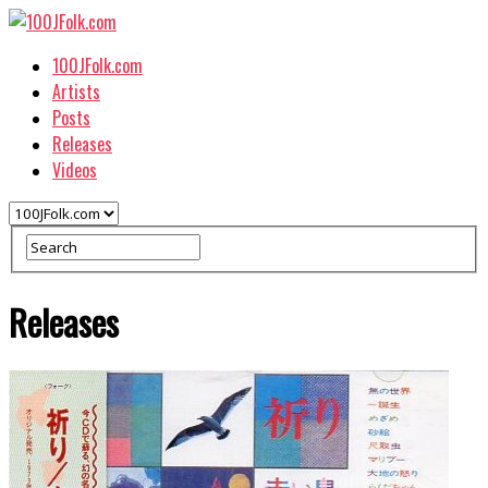
100JFolk.com
Artists
Posts
Releases
Videos
Releases