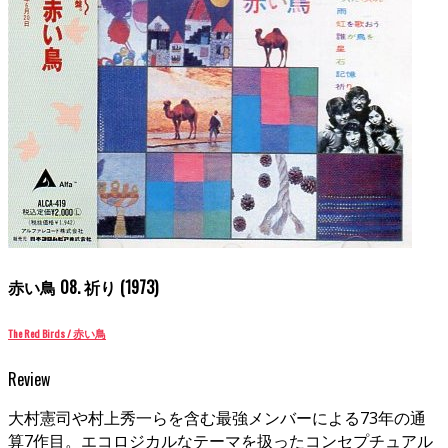
赤い鳥 08. 祈り (1973)
The Red Birds / 赤い鳥
Review
大村憲司や村上秀一らを含む最強メンバーによる73年の通
算7作目。エコロジカルなテーマを扱ったコンセプチュアル