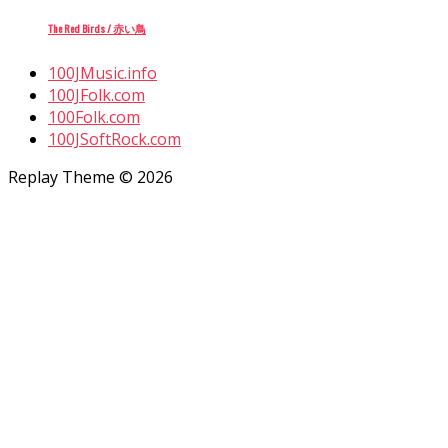
The Red Birds / 赤い鳥
100JMusic.info
100JFolk.com
100Folk.com
100JSoftRock.com
Replay Theme © 2026