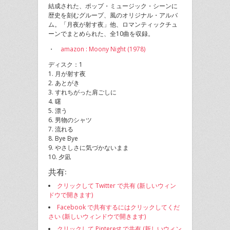
結成された、ポップ・ミュージック・シーンに
歴史を刻むグループ、風のオリジナル・アルバ
ム。「月夜が射す夜」他、ロマンティックチュ
ーンでまとめられた、全10曲を収録。
・
amazon : Moony Night (1978)
ディスク：1
1. 月が射す夜
2. あとがき
3. すれちがった肩ごしに
4. 曙
5. 漂う
6. 男物のシャツ
7. 流れる
8. Bye Bye
9. やさしさに気づかないまま
10. 夕凪
共有:
クリックして Twitter で共有 (新しいウィン
ドウで開きます)
Facebook で共有するにはクリックしてくだ
さい (新しいウィンドウで開きます)
クリックして Pinterest で共有 (新しいウィン